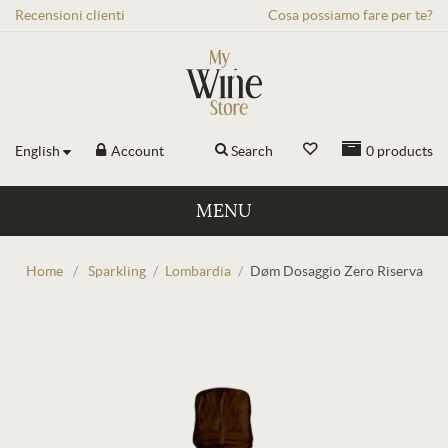
Recensioni
clienti
Cosa possiamo fare per te?
English
Account
Search
0
products
MENU
Home
/
Sparkling
/
Lombardia
/
Døm Dosaggio Zero Riserva