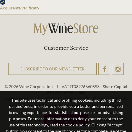
Acquirente verificato
Customer Service
SUBSCRIBE TO OUR NEWSLETTER
OK
© 2026 Wine Corporation srl - VAT IT03276660598 - Share Capital
€10,000.00 fully paid
Via Sabaudia, 56 - 04017 San Felice Circeo (LT) - ITALY - +39 334 29
This Site uses technical and profiling cookies, including third
93 956 - info@mywinestore.it
parties' ones, in order to provide you a better and personalized
browsing experience, for statistical purposes or for advertising
purposes. For more information or to deny your consent to the
use of this technology, read the cookie policy. Clicking "Accept"
button, you consent to the use of cookies for a complete use of the