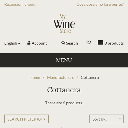
Recensioni
clienti
Cosa possiamo fare per te?
English
Account
Search
0
products
MENU
Home
/
Manufacturers
/
Cottanera
Cottanera
There are 6 products.
SEARCH FILTER (
0
)
Sort by...