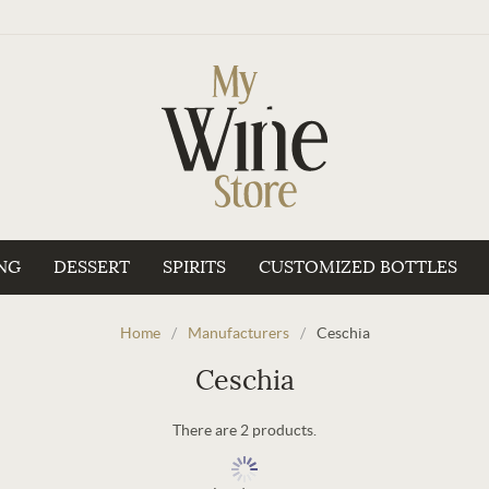
NG
DESSERT
SPIRITS
CUSTOMIZED BOTTLES
Home
/
Manufacturers
/
Ceschia
Ceschia
There are 2 products.