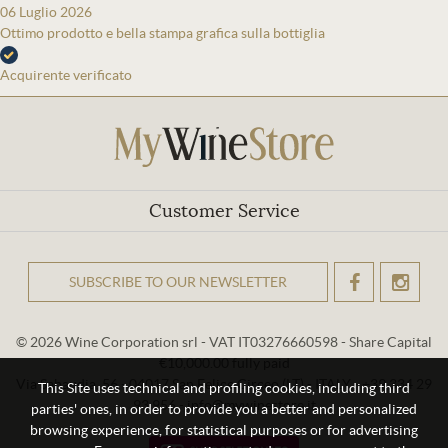
06 Luglio 2026
Ottimo prodotto e bella stampa grafica sulla bottiglia
Acquirente verificato
Customer Service
SUBSCRIBE TO OUR NEWSLETTER
OK
© 2026 Wine Corporation srl - VAT IT03276660598 - Share Capital
€10,000.00 fully paid
Via Sabaudia, 56 - 04017 San Felice Circeo (LT) - ITALY - +39 334 29
This Site uses technical and profiling cookies, including third
93 956 - info@mywinestore.it
parties' ones, in order to provide you a better and personalized
browsing experience, for statistical purposes or for advertising