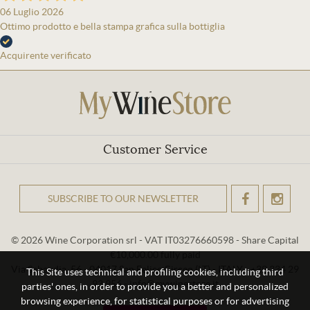
06 Luglio 2026
Ottimo prodotto e bella stampa grafica sulla bottiglia
Acquirente verificato
Customer Service
SUBSCRIBE TO OUR NEWSLETTER
OK
© 2026 Wine Corporation srl - VAT IT03276660598 - Share Capital
€10,000.00 fully paid
Via Sabaudia, 56 - 04017 San Felice Circeo (LT) - ITALY - +39 334 29
This Site uses technical and profiling cookies, including third
93 956 - info@mywinestore.it
parties' ones, in order to provide you a better and personalized
browsing experience, for statistical purposes or for advertising