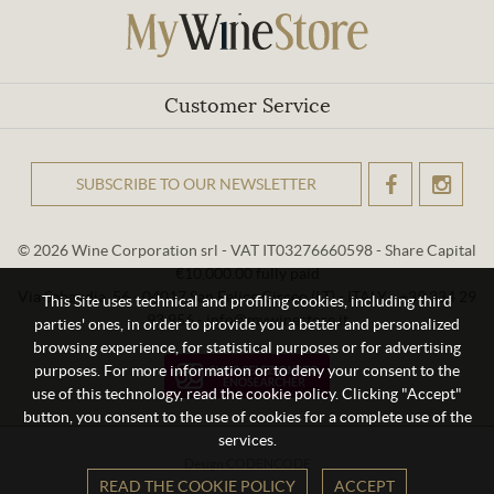
Customer Service
SUBSCRIBE TO OUR NEWSLETTER
OK
© 2026 Wine Corporation srl - VAT IT03276660598 - Share Capital
€10,000.00 fully paid
Via Sabaudia, 56 - 04017 San Felice Circeo (LT) - ITALY - +39 334 29
This Site uses technical and profiling cookies, including third
93 956 - info@mywinestore.it
parties' ones, in order to provide you a better and personalized
browsing experience, for statistical purposes or for advertising
purposes. For more information or to deny your consent to the
use of this technology, read the cookie policy. Clicking "Accept"
button, you consent to the use of cookies for a complete use of the
services.
Design
CODENCODE
READ THE COOKIE POLICY
ACCEPT