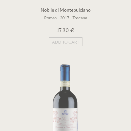
Nobile di Montepulciano
Romeo
-
2017
-
Toscana
17,30 €
ADD TO CART