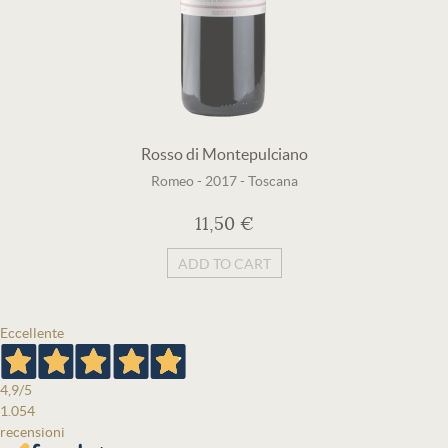
Rosso di Montepulciano
Romeo
-
2017
-
Toscana
11,50 €
ADD TO CART
Eccellente
4,9
/5
1.054
recensioni