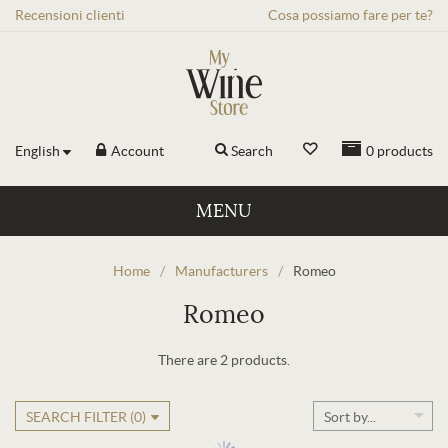
Recensioni
clienti
Cosa possiamo fare per te?
English
Account
Search
0
products
MENU
Home
/
Manufacturers
/
Romeo
Romeo
There are 2 products.
SEARCH FILTER (
0
)
Sort by...