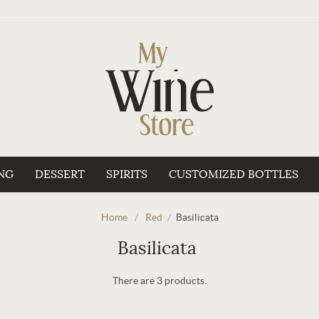
NG
DESSERT
SPIRITS
CUSTOMIZED BOTTLES
Home
/
Red
/
Basilicata
Basilicata
There are 3 products.