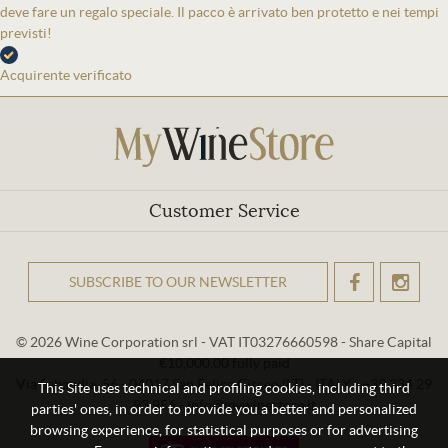
deve fare un regalo speciale. Il pacco è arrivato ben protetto e nei tempi
previsti!
Acquirente verificato
Customer Service
SUBSCRIBE TO OUR NEWSLETTER
OK
© 2026 Wine Corporation srl - VAT IT03276660598 - Share Capital
€10,000.00 fully paid
Via Sabaudia, 56 - 04017 San Felice Circeo (LT) - ITALY - +39 334 29
This Site uses technical and profiling cookies, including third
93 956 - info@mywinestore.it
parties' ones, in order to provide you a better and personalized
browsing experience, for statistical purposes or for advertising