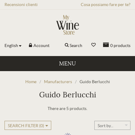
Recensioni
clienti
Cosa possiamo fare per te?
English
Account
Search
0
products
MENU
Home
/
Manufacturers
/
Guido Berlucchi
Guido Berlucchi
There are 5 products.
SEARCH FILTER (
0
)
Sort by...