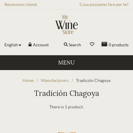
Recensioni
clienti
Cosa possiamo fare per te?
English
Account
Search
0
products
MENU
Home
/
Manufacturers
/
Tradición Chagoya
Tradición Chagoya
There is 1 product.