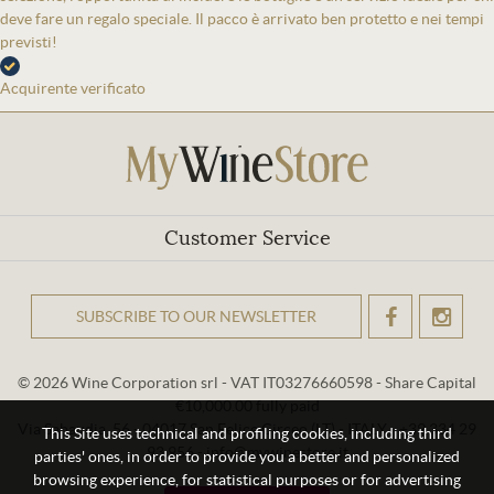
deve fare un regalo speciale. Il pacco è arrivato ben protetto e nei tempi
previsti!
Acquirente verificato
Customer Service
SUBSCRIBE TO OUR NEWSLETTER
OK
© 2026 Wine Corporation srl - VAT IT03276660598 - Share Capital
€10,000.00 fully paid
Via Sabaudia, 56 - 04017 San Felice Circeo (LT) - ITALY - +39 334 29
This Site uses technical and profiling cookies, including third
93 956 - info@mywinestore.it
parties' ones, in order to provide you a better and personalized
browsing experience, for statistical purposes or for advertising