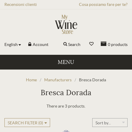
Recensioni
clienti
Cosa possiamo fare per te?
English
Account
Search
0
products
MENU
Home
/
Manufacturers
/
Bresca Dorada
Bresca Dorada
There are 3 products.
SEARCH FILTER (
0
)
Sort by...