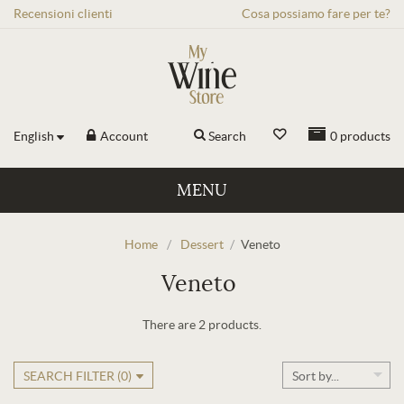
Recensioni
clienti
Cosa possiamo fare per te?
English
Account
Search
0
products
MENU
Home
/
Dessert
/
Veneto
Veneto
There are 2 products.
SEARCH FILTER (
0
)
Sort by...