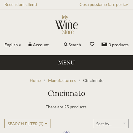
Recensioni
clienti
Cosa possiamo fare per te?
English
Account
Search
0
products
MENU
Home
/
Manufacturers
/
Cincinnato
Cincinnato
There are 25 products.
SEARCH FILTER (
0
)
Sort by...