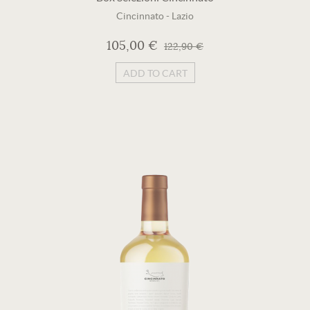
Cincinnato
-
Lazio
105,00 €
122,90 €
ADD TO CART