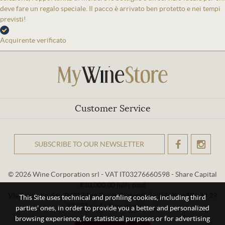
deve fare un regalo speciale. Il pacco è arrivato ben protetto e nei tempi
previsti!
Acquirente verificato
Customer Service
SUBSCRIBE TO OUR NEWSLETTER
OK
© 2026 Wine Corporation srl - VAT IT03276660598 - Share Capital
€10,000.00 fully paid
Via Sabaudia, 56 - 04017 San Felice Circeo (LT) - ITALY - +39 334 29
This Site uses technical and profiling cookies, including third
93 956 - info@mywinestore.it
parties' ones, in order to provide you a better and personalized
browsing experience, for statistical purposes or for advertising