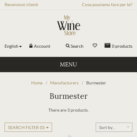
Recensioni
clienti
Cosa possiamo fare per te?
English
Account
Search
0
products
MENU
Home
/
Manufacturers
/
Burmester
Burmester
There are 3 products.
SEARCH FILTER (
0
)
Sort by...