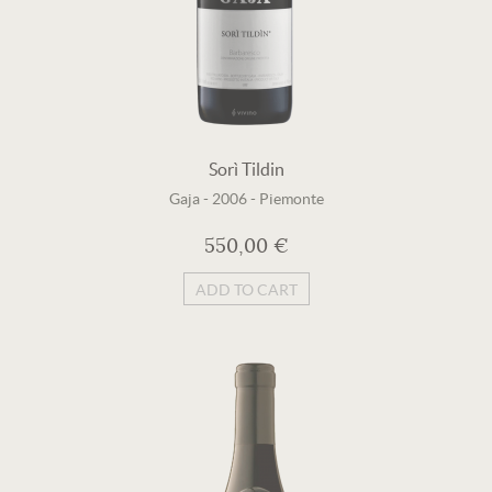
Sorì Tildin
Gaja
-
2006
-
Piemonte
550,00 €
ADD TO CART