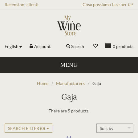
Recensioni
clienti
Cosa possiamo fare per te?
English
Account
Search
0
products
MENU
Home
/
Manufacturers
/
Gaja
Gaja
There are 5 products.
SEARCH FILTER (
0
)
Sort by...