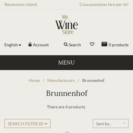
Recensioni
clienti
Cosa possiamo fare per te?
English
Account
Search
0
products
MENU
Home
/
Manufacturers
/
Brunnenhof
Brunnenhof
There are 4 products.
SEARCH FILTER (
0
)
Sort by...