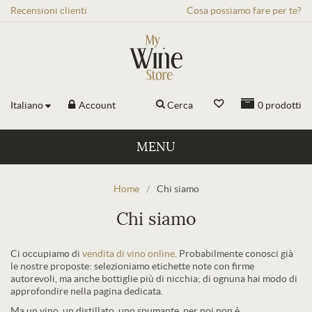
Recensioni
clienti
Cosa possiamo fare per te?
Italiano
Account
Cerca
0
prodotti
MENU
Home
/
Chi siamo
Chi siamo
Ci occupiamo di
vendita di vino online
. Probabilmente conosci già
le nostre proposte: selezioniamo etichette note con firme
autorevoli, ma anche bottiglie più di nicchia; di ognuna hai modo di
approfondire nella pagina dedicata.
Ma un vino, un distillato, uno spumante, per noi non è