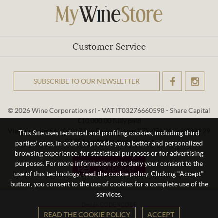
Customer Service
SUBSCRIBE TO OUR NEWSLETTER
OK
© 2026 Wine Corporation srl - VAT IT03276660598 - Share Capital
€10,000.00 fully paid
Via Sabaudia, 56 - 04017 San Felice Circeo (LT) - ITALY - +39 334 29
This Site uses technical and profiling cookies, including third
93 956 - info@mywinestore.it
parties' ones, in order to provide you a better and personalized
browsing experience, for statistical purposes or for advertising
purposes. For more information or to deny your consent to the
use of this technology, read the cookie policy. Clicking "Accept"
button, you consent to the use of cookies for a complete use of the
services.
Design
CODENCODE
READ THE COOKIE POLICY
ACCEPT