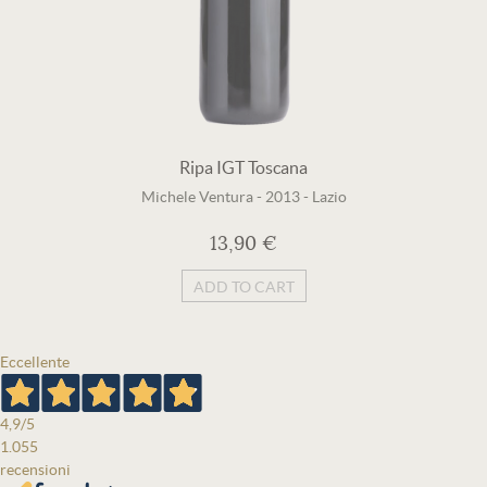
Ripa IGT Toscana
Michele Ventura
-
2013
-
Lazio
13,90 €
ADD TO CART
Eccellente
4,9
/5
1.055
recensioni