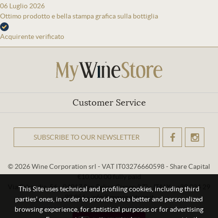
06 Luglio 2026
Ottimo prodotto e bella stampa grafica sulla bottiglia
Acquirente verificato
Customer Service
SUBSCRIBE TO OUR NEWSLETTER
OK
© 2026 Wine Corporation srl - VAT IT03276660598 - Share Capital
€10,000.00 fully paid
Via Sabaudia, 56 - 04017 San Felice Circeo (LT) - ITALY - +39 334 29
This Site uses technical and profiling cookies, including third
93 956 - info@mywinestore.it
parties' ones, in order to provide you a better and personalized
browsing experience, for statistical purposes or for advertising