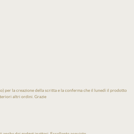
 per la creazione della scritta e la conferma che il lunedì il prodotto
eriori altri ordini. Grazie
ti anche dei gadget inattesi. Eccellente acquisto