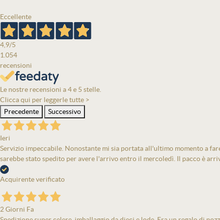
Eccellente
4,9
/5
1.054
recensioni
Le nostre recensioni a 4 e 5 stelle.
Clicca qui per leggerle tutte >
Precedente
Successivo
Ieri
Servizio impeccabile. Nonostante mi sia portata all'ultimo momento a fare 
sarebbe stato spedito per avere l'arrivo entro il mercoledì. Il pacco è arri
Acquirente verificato
2 Giorni Fa
Spedizione super celere, imballaggio da dieci e lode. Era un regalo di nozz