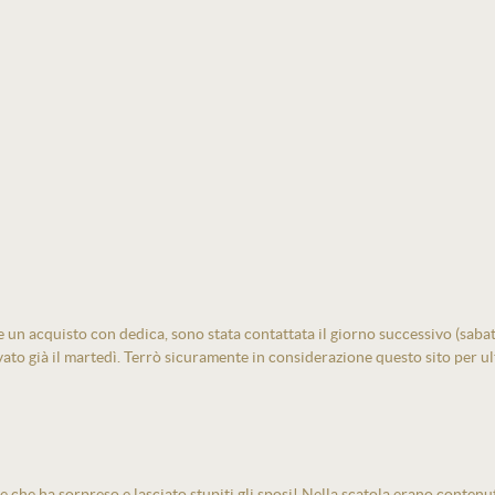
un acquisto con dedica, sono stata contattata il giorno successivo (sabato)
vato già il martedì. Terrò sicuramente in considerazione questo sito per ult
e che ha sorpreso e lasciato stupiti gli sposi! Nella scatola erano contenu