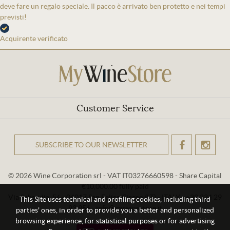
deve fare un regalo speciale. Il pacco è arrivato ben protetto e nei tempi
previsti!
Acquirente verificato
Customer Service
SUBSCRIBE TO OUR NEWSLETTER
OK
© 2026 Wine Corporation srl - VAT IT03276660598 - Share Capital
€10,000.00 fully paid
Via Sabaudia, 56 - 04017 San Felice Circeo (LT) - ITALY - +39 334 29
This Site uses technical and profiling cookies, including third
93 956 - info@mywinestore.it
parties' ones, in order to provide you a better and personalized
browsing experience, for statistical purposes or for advertising