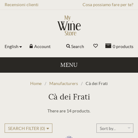
Recensioni
clienti
Cosa possiamo fare per te?
English
Account
Search
0
products
MENU
Home
/
Manufacturers
/
Cà dei Frati
Cà dei Frati
There are 14 products.
SEARCH FILTER (
0
)
Sort by...