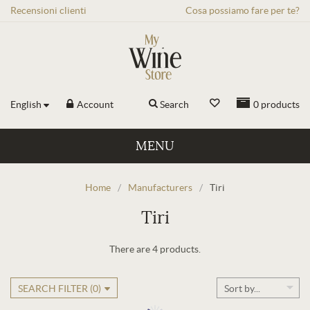
Recensioni
clienti
Cosa possiamo fare per te?
English
Account
Search
0
products
MENU
Home
/
Manufacturers
/
Tiri
Tiri
There are 4 products.
SEARCH FILTER (
0
)
Sort by...