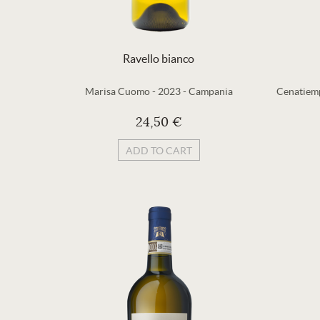
Ravello bianco
Marisa Cuomo
-
2023
-
Campania
Cenatiemp
24,50 €
ADD TO CART