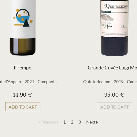
Il Tempo
Grande Cuvée Luigi Mo
 dell'Angelo
-
2021
-
Campania
Quintodecimo
-
2019
-
Camp
14,90 €
95,00 €
ADD TO CART
ADD TO CART
Previous
1
2
3
Next