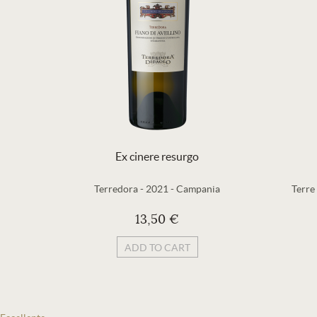
Ex cinere resurgo
Terredora
-
2021
-
Campania
Terre
13,50 €
ADD TO CART