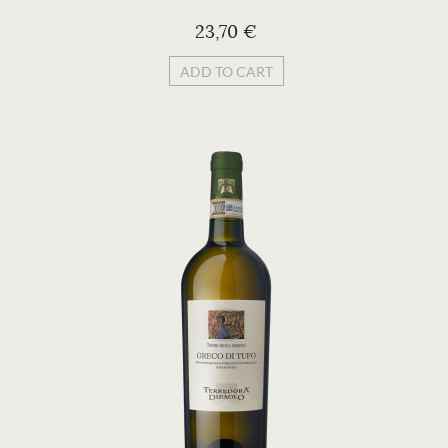
23,70 €
ADD TO CART