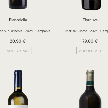
Biancolella
Fiorduva
o Vini d'Ischia
-
2024
-
Campania
Marisa Cuomo
-
2024
-
Camp
20,90 €
79,00 €
ADD TO CART
ADD TO CART