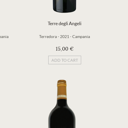
Terre degli Angeli
ania
Terredora
-
2021
-
Campania
15,00 €
ADD TO CART