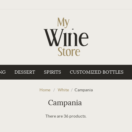
NG
DESSERT
SPIRITS
CUSTOMIZED BOTTLES
Home
/
White
/
Campania
Campania
There are 36 products.