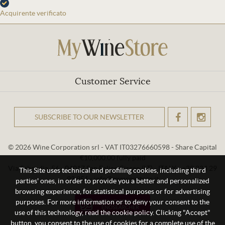
Acquirente verificato
Customer Service
SUBSCRIBE TO OUR NEWSLETTER
OK
© 2026 Wine Corporation srl - VAT IT03276660598 - Share Capital
€10,000.00 fully paid
Via Sabaudia, 56 - 04017 San Felice Circeo (LT) - ITALY - +39 334 29
This Site uses technical and profiling cookies, including third
93 956 - info@mywinestore.it
parties' ones, in order to provide you a better and personalized
browsing experience, for statistical purposes or for advertising
purposes. For more information or to deny your consent to the
use of this technology, read the cookie policy. Clicking "Accept"
button, you consent to the use of cookies for a complete use of the