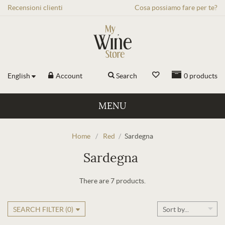
Recensioni
clienti
Cosa possiamo fare per te?
English
Account
Search
0
products
MENU
Home
/
Red
/
Sardegna
Sardegna
There are 7 products.
SEARCH FILTER (
0
)
Sort by...