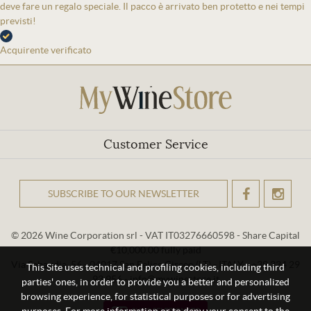
deve fare un regalo speciale. Il pacco è arrivato ben protetto e nei tempi
previsti!
Acquirente verificato
Customer Service
SUBSCRIBE TO OUR NEWSLETTER
OK
© 2026 Wine Corporation srl - VAT IT03276660598 - Share Capital
€10,000.00 fully paid
Via Sabaudia, 56 - 04017 San Felice Circeo (LT) - ITALY - +39 334 29
This Site uses technical and profiling cookies, including third
93 956 - info@mywinestore.it
parties' ones, in order to provide you a better and personalized
browsing experience, for statistical purposes or for advertising