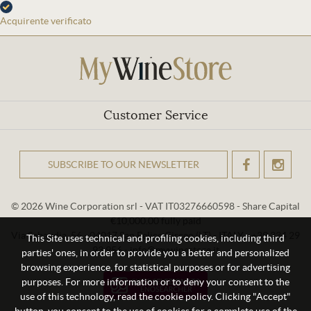
Acquirente verificato
Customer Service
SUBSCRIBE TO OUR NEWSLETTER
OK
© 2026 Wine Corporation srl - VAT IT03276660598 - Share Capital
€10,000.00 fully paid
Via Sabaudia, 56 - 04017 San Felice Circeo (LT) - ITALY - +39 334 29
This Site uses technical and profiling cookies, including third
93 956 - info@mywinestore.it
parties' ones, in order to provide you a better and personalized
browsing experience, for statistical purposes or for advertising
purposes. For more information or to deny your consent to the
use of this technology, read the cookie policy. Clicking "Accept"