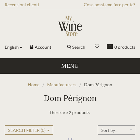
Recensioni
clienti
Cosa possiamo fare per te?
English
Account
Search
0
products
MENU
Home
/
Manufacturers
/
Dom Pérignon
Dom Pérignon
There are 2 products.
SEARCH FILTER (
0
)
Sort by...