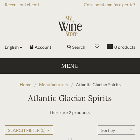
Recensioni
clienti
Cosa possiamo fare per te?
English
Account
Search
0
products
MENU
Home
/
Manufacturers
/
Atlantic Glacian Spirits
Atlantic Glacian Spirits
There are 2 products.
SEARCH FILTER (
0
)
Sort by...