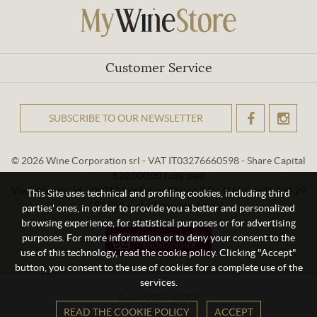
Customer Service
SUBSCRIBE TO OUR NEWSLETTER
OK
© 2026 Wine Corporation srl - VAT IT03276660598 - Share Capital
€10,000.00 fully paid
Via Sabaudia, 56 - 04017 San Felice Circeo (LT) - ITALY - +39 334 29
This Site uses technical and profiling cookies, including third
93 956 - info@mywinestore.it
parties' ones, in order to provide you a better and personalized
browsing experience, for statistical purposes or for advertising
purposes. For more information or to deny your consent to the
use of this technology, read the cookie policy. Clicking "Accept"
button, you consent to the use of cookies for a complete use of the
services.
Design
CODENCODE
READ THE COOKIE POLICY
ACCEPT