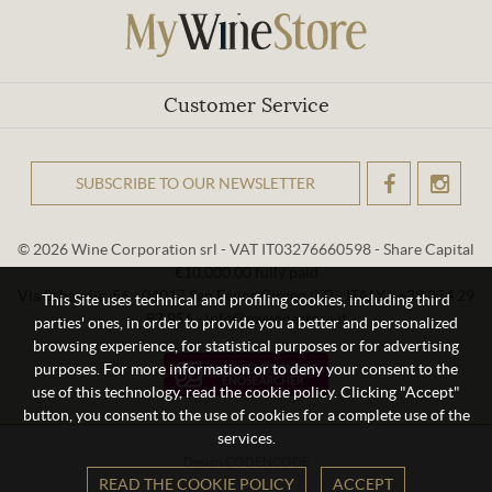
Customer Service
SUBSCRIBE TO OUR NEWSLETTER
OK
© 2026 Wine Corporation srl - VAT IT03276660598 - Share Capital
€10,000.00 fully paid
Via Sabaudia, 56 - 04017 San Felice Circeo (LT) - ITALY - +39 334 29
This Site uses technical and profiling cookies, including third
93 956 - info@mywinestore.it
parties' ones, in order to provide you a better and personalized
browsing experience, for statistical purposes or for advertising
purposes. For more information or to deny your consent to the
use of this technology, read the cookie policy. Clicking "Accept"
button, you consent to the use of cookies for a complete use of the
services.
Design
CODENCODE
READ THE COOKIE POLICY
ACCEPT