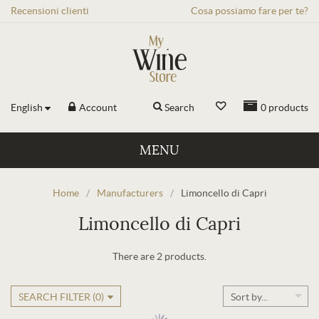
Recensioni
clienti
Cosa possiamo fare per te?
English
Account
Search
0
products
MENU
Home
/
Manufacturers
/
Limoncello di Capri
Limoncello di Capri
There are 2 products.
SEARCH FILTER (
0
)
Sort by...