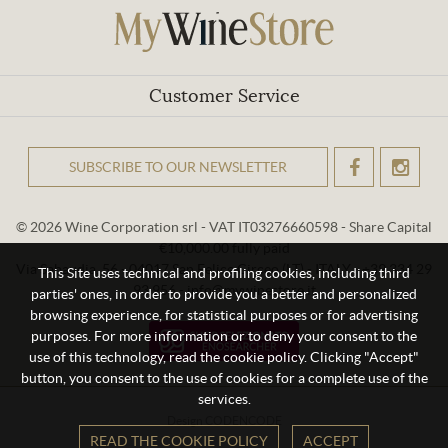
Customer Service
SUBSCRIBE TO OUR NEWSLETTER
OK
© 2026 Wine Corporation srl - VAT IT03276660598 - Share Capital
€10,000.00 fully paid
Via Sabaudia, 56 - 04017 San Felice Circeo (LT) - ITALY - +39 334 29
This Site uses technical and profiling cookies, including third
93 956 - info@mywinestore.it
parties' ones, in order to provide you a better and personalized
browsing experience, for statistical purposes or for advertising
purposes. For more information or to deny your consent to the
use of this technology, read the cookie policy. Clicking "Accept"
button, you consent to the use of cookies for a complete use of the
services.
Design
CODENCODE
READ THE COOKIE POLICY
ACCEPT