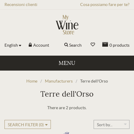
Recensioni
clienti
Cosa possiamo fare per te?
English
Account
Search
0
products
MENU
Home
/
Manufacturers
/
Terre dell'Orso
Terre dell'Orso
There are 2 products.
SEARCH FILTER (
0
)
Sort by...