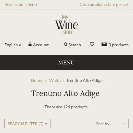
Recensioni
clienti
Cosa possiamo fare per te?
English
Account
Search
0
products
MENU
Home
/
White
/
Trentino Alto Adige
Trentino Alto Adige
There are 124 products.
SEARCH FILTER (
0
)
Sort by...