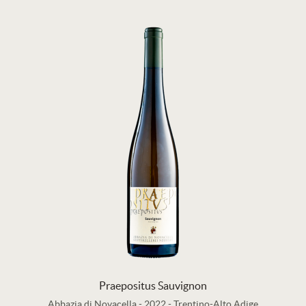
Praepositus Sauvignon
Abbazia di Novacella
-
2022
-
Trentino-Alto Adige