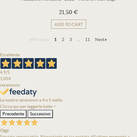
21,50 €
ADD TO CART
Previous
1
2
3
...
11
Next
Eccellente
4,9
/5
1.054
recensioni
Le nostre recensioni a 4 e 5 stelle.
Clicca qui per leggerle tutte >
Precedente
Successivo
Oggi
Servizio impeccabile. Nonostante mi sia portata all'ultimo momento a