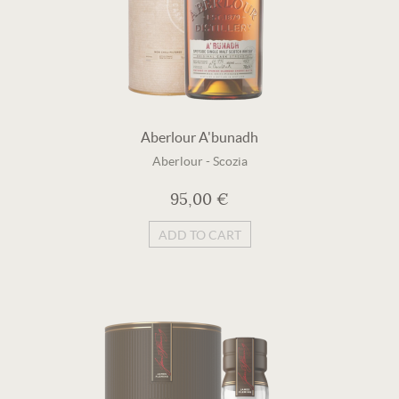
Aberlour A'bunadh
Aberlour
-
Scozia
95,00 €
ADD TO CART