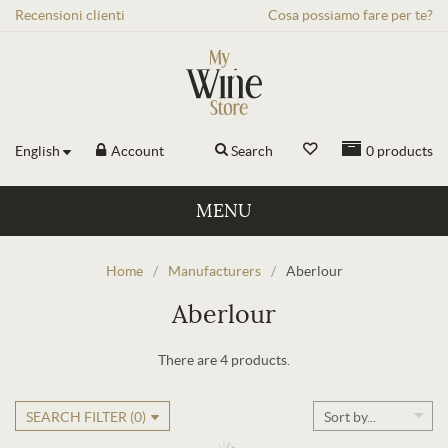
Recensioni
clienti
Cosa possiamo fare per te?
English
Account
Search
0
products
MENU
Home
/
Manufacturers
/
Aberlour
Aberlour
There are 4 products.
SEARCH FILTER (
0
)
Sort by...