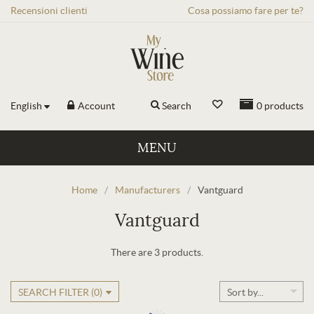
Recensioni
clienti
Cosa possiamo fare per te?
English
Account
Search
0
products
MENU
Home
/
Manufacturers
/
Vantguard
Vantguard
There are 3 products.
SEARCH FILTER (
0
)
Sort by...