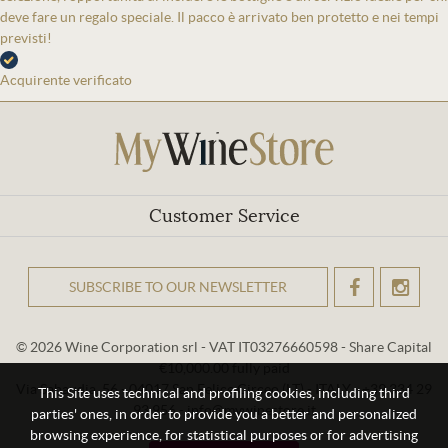
deve fare un regalo speciale. Il pacco è arrivato ben protetto e nei tempi
previsti!
Acquirente verificato
Customer Service
SUBSCRIBE TO OUR NEWSLETTER
OK
© 2026 Wine Corporation srl - VAT IT03276660598 - Share Capital
€10,000.00 fully paid
Via Sabaudia, 56 - 04017 San Felice Circeo (LT) - ITALY - +39 334 29
This Site uses technical and profiling cookies, including third
93 956 - info@mywinestore.it
parties' ones, in order to provide you a better and personalized
browsing experience, for statistical purposes or for advertising