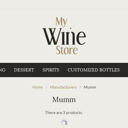
NG
DESSERT
SPIRITS
CUSTOMIZED BOTTLES
Home
/
Manufacturers
/
Mumm
Mumm
There are 3 products.