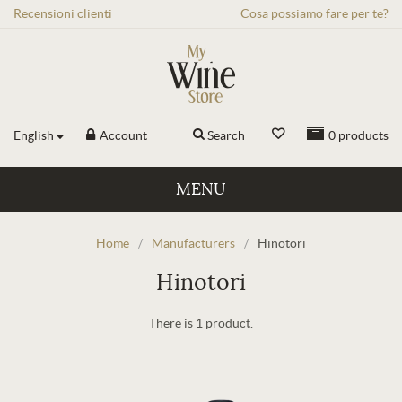
Recensioni
clienti
Cosa possiamo fare per te?
English
Account
Search
0
products
MENU
Home
/
Manufacturers
/
Hinotori
Hinotori
There is 1 product.