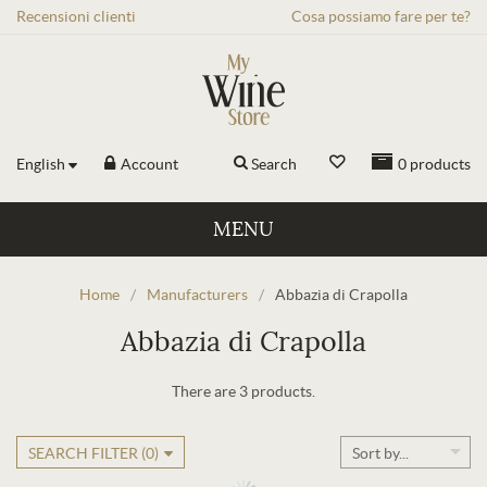
Recensioni
clienti
Cosa possiamo fare per te?
English
Account
Search
0
products
MENU
Home
/
Manufacturers
/
Abbazia di Crapolla
Abbazia di Crapolla
There are 3 products.
SEARCH FILTER (
0
)
Sort by...