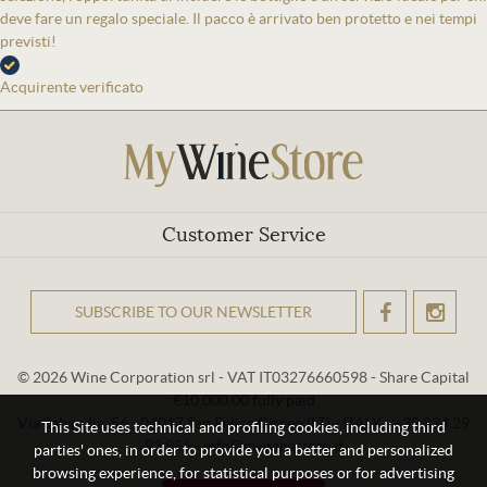
deve fare un regalo speciale. Il pacco è arrivato ben protetto e nei tempi
previsti!
Acquirente verificato
Customer Service
SUBSCRIBE TO OUR NEWSLETTER
OK
© 2026 Wine Corporation srl - VAT IT03276660598 - Share Capital
€10,000.00 fully paid
Via Sabaudia, 56 - 04017 San Felice Circeo (LT) - ITALY - +39 334 29
This Site uses technical and profiling cookies, including third
93 956 - info@mywinestore.it
parties' ones, in order to provide you a better and personalized
browsing experience, for statistical purposes or for advertising