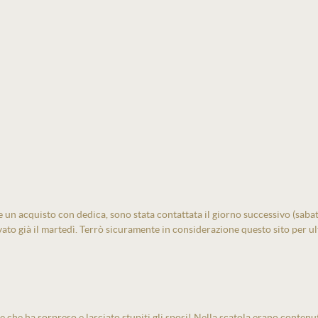
un acquisto con dedica, sono stata contattata il giorno successivo (sabato)
vato già il martedì. Terrò sicuramente in considerazione questo sito per ult
e che ha sorpreso e lasciato stupiti gli sposi! Nella scatola erano contenu