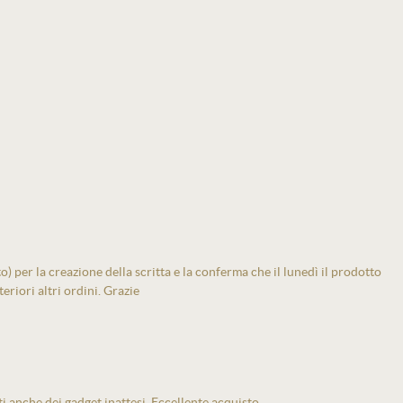
 per la creazione della scritta e la conferma che il lunedì il prodotto
eriori altri ordini. Grazie
ti anche dei gadget inattesi. Eccellente acquisto