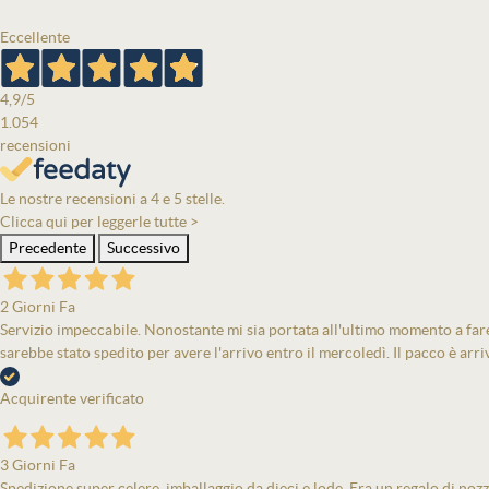
Eccellente
4,9
/5
1.054
recensioni
Le nostre recensioni a 4 e 5 stelle.
Clicca qui per leggerle tutte >
Precedente
Successivo
2 Giorni Fa
Servizio impeccabile. Nonostante mi sia portata all'ultimo momento a fare 
sarebbe stato spedito per avere l'arrivo entro il mercoledì. Il pacco è arri
Acquirente verificato
3 Giorni Fa
Spedizione super celere, imballaggio da dieci e lode. Era un regalo di nozz