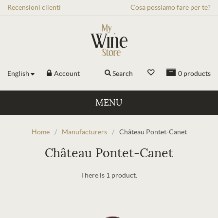
Recensioni
clienti
Cosa possiamo fare per te?
English
Account
Search
0
products
MENU
Home
/
Manufacturers
/
Château Pontet-Canet
Château Pontet-Canet
There is 1 product.