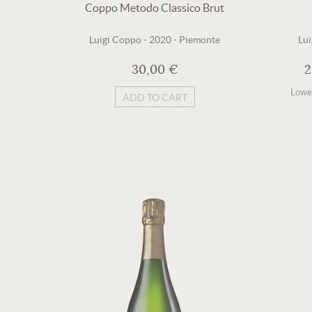
Coppo Metodo Classico Brut
Luigi Coppo
-
2020
-
Piemonte
Lu
30,00 €
2
Lowes
ADD TO CART