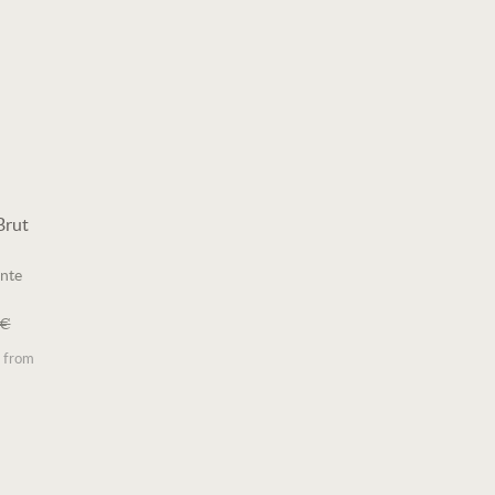
Brut
nte
 €
s from