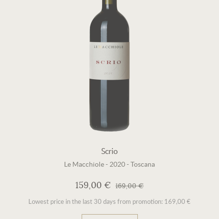
Scrio
Le Macchiole
-
2020
-
Toscana
159,00 €
169,00 €
Lowest price in the last 30 days from promotion: 169,00 €