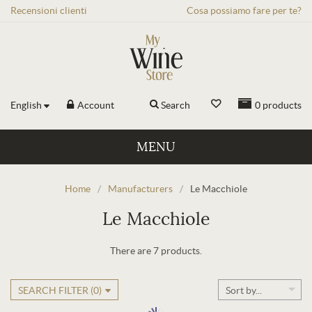
Recensioni
clienti
Cosa possiamo fare per te?
English
Account
Search
0
products
MENU
Home
/
Manufacturers
/
Le Macchiole
Le Macchiole
There are 7 products.
SEARCH FILTER (
0
)
Sort by...