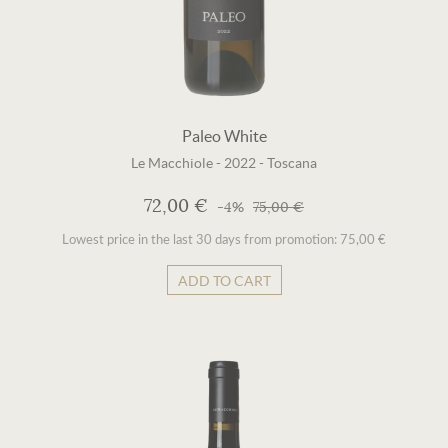
Paleo White
Le Macchiole
-
2022
-
Toscana
72,00 €
-4%
75,00 €
Lowest price in the last 30 days from promotion: 75,00 €
ADD TO CART