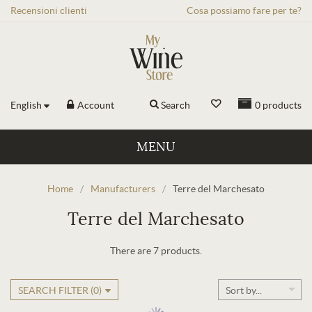
Recensioni
clienti
Cosa possiamo fare per te?
English
Account
Search
0
products
MENU
Home
/
Manufacturers
/
Terre del Marchesato
Terre del Marchesato
There are 7 products.
SEARCH FILTER (
0
)
Sort by...