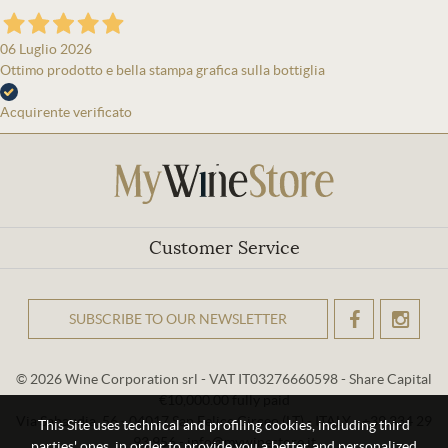
06 Luglio 2026
Ottimo prodotto e bella stampa grafica sulla bottiglia
Acquirente verificato
Customer Service
SUBSCRIBE TO OUR NEWSLETTER
OK
© 2026 Wine Corporation srl - VAT IT03276660598 - Share Capital
€10,000.00 fully paid
Via Sabaudia, 56 - 04017 San Felice Circeo (LT) - ITALY - +39 334 29
This Site uses technical and profiling cookies, including third
93 956 - info@mywinestore.it
parties' ones, in order to provide you a better and personalized