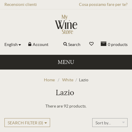
Recensioni
clienti
Cosa possiamo fare per te?
English
Account
Search
0
products
MENU
Home
/
White
/
Lazio
Lazio
There are 92 products.
SEARCH FILTER (
0
)
Sort by...