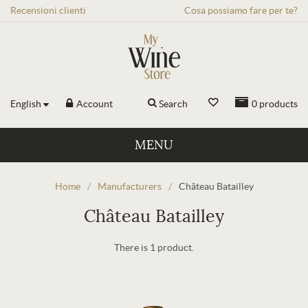
Recensioni
clienti
Cosa possiamo fare per te?
English
Account
Search
0
products
MENU
Home
/
Manufacturers
/
Château Batailley
Château Batailley
There is 1 product.