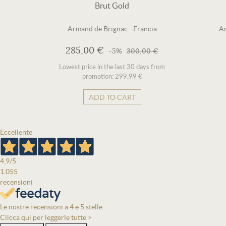
Brut Gold
Armand de Brignac
-
Francia
Ar
285,00 €
-5%
300,00 €
Lowest price in the last 30 days from
promotion: 299,99 €
ADD TO CART
Eccellente
4,9
/5
1.055
recensioni
Le nostre recensioni a 4 e 5 stelle.
Clicca qui per leggerle tutte >