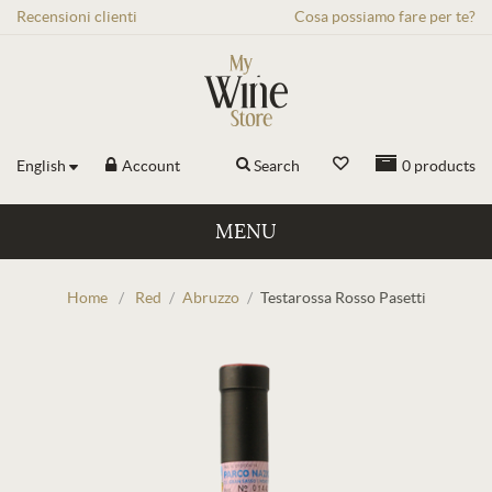
Recensioni
clienti
Cosa possiamo fare per te?
English
Account
Search
0
products
MENU
Home
/
Red
/
Abruzzo
/
Testarossa Rosso Pasetti