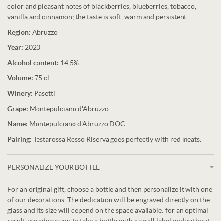
color and pleasant notes of blackberries, blueberries, tobacco,
vanilla and cinnamon; the taste is soft, warm and persistent
Region:
Abruzzo
Year:
2020
Alcohol content:
14,5%
Volume:
75 cl
Winery:
Pasetti
Grape:
Montepulciano d'Abruzzo
Name:
Montepulciano d'Abruzzo DOC
Pairing:
Testarossa Rosso Riserva goes perfectly with red meats.
PERSONALIZE YOUR BOTTLE
For an original gift, choose a bottle and then personalize it with one
of our decorations. The dedication will be engraved directly on the
glass and its size will depend on the space available: for an optimal
result, we advise you to take a bottle with a small label and without