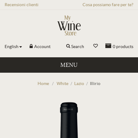
Recensioni
clienti
Cosa possiamo fare per te?
English
Account
Search
0
products
MENU
Home
/
White
/
Lazio
/
Illirio