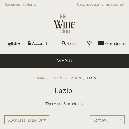
Recensioni
clienti
Cosa possiamo fare per te?
English
Account
Search
0
products
MENU
Home
/
Spirits
/
Liquori
/
Lazio
Lazio
There are 3 products.
SEARCH FILTER (
0
)
Sort by...