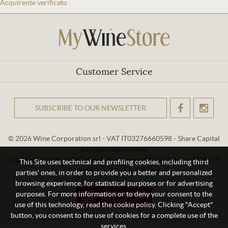
Acquirente verificato
Customer Service
SUBSCRIBE TO OUR NEWSLETTER
OK
© 2026 Wine Corporation srl - VAT IT03276660598 - Share Capital
€10,000.00 fully paid
Via Sabaudia, 56 - 04017 San Felice Circeo (LT) - ITALY - +39 334 29
This Site uses technical and profiling cookies, including third
93 956 - info@mywinestore.it
parties' ones, in order to provide you a better and personalized
browsing experience, for statistical purposes or for advertising
purposes. For more information or to deny your consent to the
use of this technology, read the cookie policy. Clicking "Accept"
button, you consent to the use of cookies for a complete use of the
services.