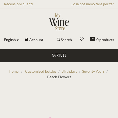
Recensioni
clienti
Cosa possiamo fare per te?
English
Account
Search
0
products
MENU
Home
/
Customized bottles
/
Birthdays
/
Seventy Years
/
Peach Flowers