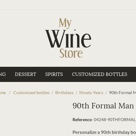
NG
DESSERT
SPIRITS
CUSTOMIZED BOTTLES
ome
/
Customized bottles
/
Birthdays
/
Ninety Years
/
90th Formal 
90th Formal Man
Reference
:
04248-90THFORMA
Personalize a 90th birthday bo