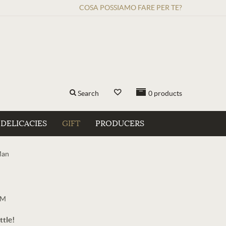
COSA POSSIAMO FARE PER TE?
Search
0
products
DELICACIES
GIFT
PRODUCERS
Man
LM
ttle!