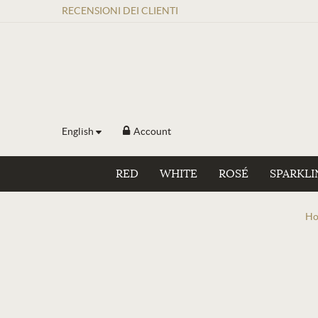
RECENSIONI
DEI
CLIENTI
English
Account
RED
WHITE
ROSÉ
SPARKLI
H