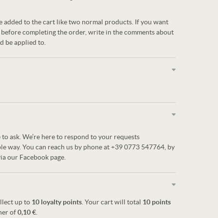
e added to the cart like two normal products. If you want
 before completing the order, write in the comments about
d be applied to.
 to ask. We’re here to respond to your requests
ble way. You can reach us by phone at +39 0773 547764, by
via our Facebook page.
llect up to
10
loyalty points
. Your cart will total
10
points
her of
0,10 €
.