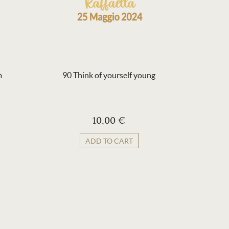
m
90 Think of yourself young
9
10,00 €
ADD TO CART