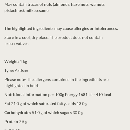
May contain traces of
nuts (almonds, hazelnuts, walnuts,
pistachios), milk, sesame
.
The highlighted ingredients may cause allergies or intolerances.
Store in a cool, dry place. The product does not contain
preservatives.
Weight:
1 kg
Type:
Artisan
Please note
: The allergens contained in the ingredients are
highlighted in bold.
Nutritional information per 100g Energy 1681 kJ - 410 kcal
Fat
21.0 g o
f which saturated fatty acids
13.0 g
Carbohydrates
51.0 g
of which sugars
30.0 g
Protein
7.5 g