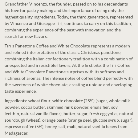
Grandfather Vincenzo, the founder, passed on to his descendants
his love for pastry making and the importance of using only the
highest quality ingredients. Today, the third generation, represented
by Vincenzo and Giuseppe Tiri, continues to carry on this tradition,
combining the experience of the past with innovation and the
search for new flavors.
Tiri's Panettone Coffee and White Chocolate represents a modern
and refined interpretation of the classic Christmas panettone,
combining the Italian confectionery tradition with a combination of
unexpected and irresistible flavors. At the first bite, the Tiri Coffee
and White Chocolate Panettone surprises with its softness and
richness of aromas. The intense notes of coffee blend perfectly with
the sweetness of white chocolate, creating a unique and enveloping
taste experience.
Ingredients:
wheat flour
,
white chocolate
(25%) (sugar, whole
milk
powder, cocoa butter, skimmed
milk
powder, emulsifier: soy
lecithin, natural vanilla flavor),
butter
, sugar, fresh
egg
yolks, natural
sourdough (
wheat
), orange paste (orange peel, glucose syrup, sugar),
espresso coffee (5%), honey, salt,
malt
, natural vanilla beans from
Madagascar.